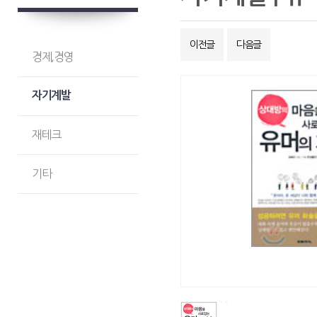
이전글
다음글
경제,경영
자기계발
재테크
기타