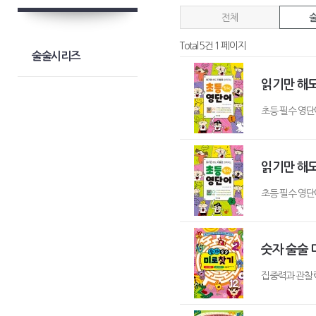
전체
Total 5건
1 페이지
술술시리즈
읽기만 해도
초등 필수 영단
읽기만 해도
초등 필수 영단
숫자 술술
집중력과 관찰력