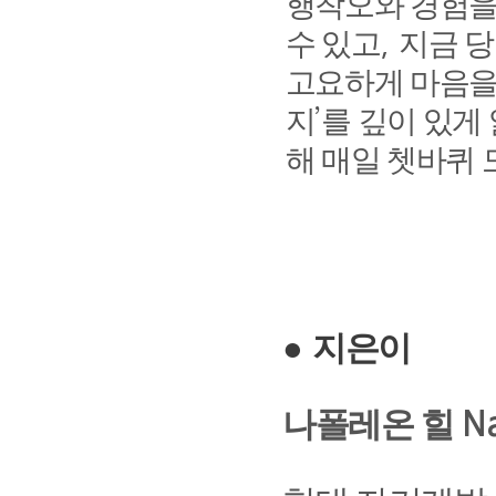
행착오와 경험을
수 있고
지금 당
,
고요하게 마음을
지
를 깊이 있게
’
해 매일 쳇바퀴 
●
지은이
나폴레온 힐
Na