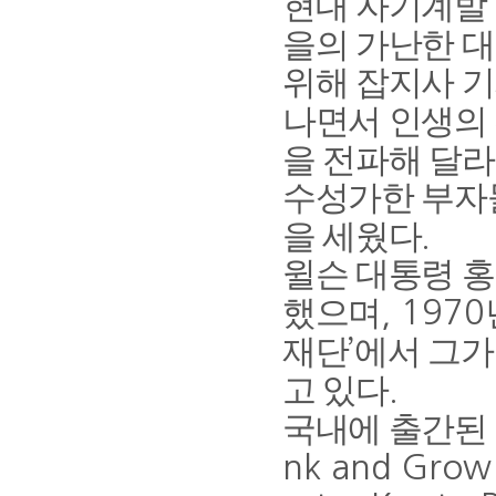
현대 자기계발
을의 가난한 
위해 잡지사 기
나면서 인생의
을 전파해 달
수성가한 부자
을 세웠다
.
윌슨 대통령 
했으며
, 1970
재단
에서 그가
’
고 있다
.
국내에 출간된
nk and Grow