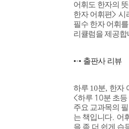
어휘도 한자의 
한자 어휘편
시
>
필수 한자 어휘를
리큘럼을 제공합
•
•
•
출판사 리뷰
하루
10
분
,
한자 
하루
분 초등
<
10
주요 교과목의 필
는 책입니다
어휘
.
을 좀 더 쉽게 