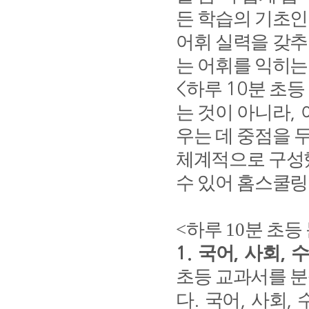
든 학습의 기초인
어휘 실력을 갖
는 어휘를 익히는
하루
분 초등
<
10
는 것이 아니라
,
우는 데 중점을 
체계적으로 구성
수 있어 홈스쿨
<
하루
10
분 초등
국어
사회
수
1.
,
,
초등 교과서를 
다
국어
사회
.
,
,