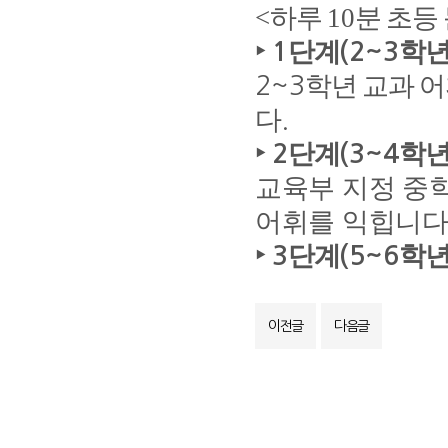
<
하루
10
분 초등
‣
단계
학년
1
(2~3
학년 교과 
2~3
다
.
‣
단계
학년
2
(3~4
교육부 지정 중
어휘를 익힙니
‣
단계
학년
3
(5~6
이전글
다음글