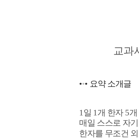
교과서
•
•
•
요약 소개글
1
일
1
개 한자
5
개
매일 스스로 자
한자를 무조건 