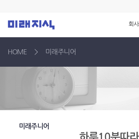
회사
HOME
>
미래주니어
미래주니어
하루10분따라쓰