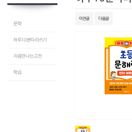
이전글
다음글
문학
하루10분따라쓰기
처음만나는고전
학습